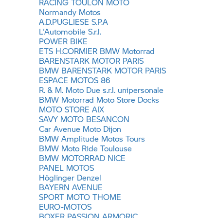
RACING TOULON MOTO
Normandy Motos
A.D.PUGLIESE S.P.A
L'Automobile S.r.l.
POWER BIKE
ETS H.CORMIER
BMW Motorrad
BARENSTARK MOTOR PARIS
BMW BARENSTARK MOTOR PARIS
ESPACE MOTOS 86
R. & M. Moto Due s.r.l. unipersonale
BMW Motorrad
Moto Store Docks
MOTO STORE AIX
SAVY MOTO BESANCON
Car Avenue Moto Dijon
BMW Amplitude Motos Tours
BMW Moto Ride Toulouse
BMW MOTORRAD
NICE
PANEL MOTOS
Höglinger Denzel
BAYERN AVENUE
SPORT MOTO THOME
EURO-MOTOS
BOXER PASSION ARMORIC