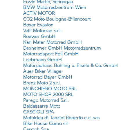
Erwin Martin, Schongau
BMW Motorradzentrum Wien
ACTIV MOTOR
CO2 Moto Boulogne-Billancourt
Boxer Evasion
Valli Motorrad s.r.l.
Roewer GmbH
Karl Maier Motorrad GmbH
Dexheimer GmbH Motorradzentrum
Motorradsport Feil GmbH
Leebmann GmbH
Motorradhaus Bohling u. Eisele & Co. GmbH
Auer Biker Village
Motorrad Bayer GmbH
Brenz Moto 2 s.r.l.
MONCHIERO MOTO SRL
MOTO SHOP 2000 SRL
Perego Motorrad S.r.l.
Baldassarre Moto
CASCIOLI SPA
Motoidea di Tanzini Roberto e c. sas
Bike House Como srl
Cascioli Spa