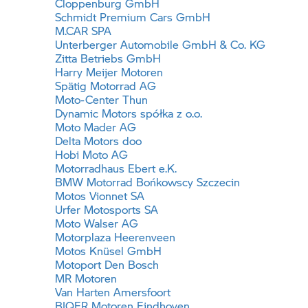
Cloppenburg GmbH
Schmidt Premium Cars GmbH
M.CAR SPA
Unterberger Automobile GmbH & Co. KG
Zitta Betriebs GmbH
Harry Meijer Motoren
Spätig Motorrad AG
Moto-Center Thun
Dynamic Motors spółka z o.o.
Moto Mader AG
Delta Motors doo
Hobi Moto AG
Motorradhaus Ebert e.K.
BMW Motorrad
Bońkowscy Szczecin
Motos Vionnet SA
Urfer Motosports SA
Moto Walser AG
Motorplaza Heerenveen
Motos Knüsel GmbH
Motoport Den Bosch
MR Motoren
Van Harten Amersfoort
BIQER Motoren Eindhoven