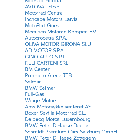
Rides of Florida
AVTOVAL d.o.o.
Motorrad Central
Inchcape Motors Latvia
MotoPort Goes
Meeusen Motoren Kempen BV
Autocrocetta S.P.A.
OLIVA MOTOR GIRONA SLU
AD MOTOR S.P.A.
GINO AUTO S.R.L
F.LLI CARTENI SRL
BM Center
Premium Arena JTB
Selmar
BMW Selmar
Full-Gas
Winge Motors
Ams Motorsykkelsenteret AS
Boxer Sevilla Motorrad S.L.
Delbecq Motos Luxembourg
BMW Peter D'Haese Deurle
Schmidt Premium Cars Salzburg GmbH
BMW Peter D'Haese Zottegem