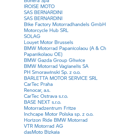
Bonera Spa
IROISE MOTO
SAS BERNARDINI
SAS BERNARDINI
Bike Factory Motorradhandels GmbH
Motorcycle Hub SRL
SOLAG
Louyet Motor Brussels
BMW Motorrad
Papanicolaou (A & Ch
Papanikolaou OE)
BMW Gazda Group Gliwice
BMW Motorrad
Vagianelis SA
PH Smorawinski Sp. z o.o.
BARLETTA MOTOR SERVICE SRL
CarTec Praha
Renocar, a.s.
CarTec Ostrava s.r.o.
BASE NEXT s.r.o.
Motorradzentrum Fritze
Inchcape Motor Polska sp. z o.o.
Horizon Ride
BMW Motorrad
VTR Motorrad AG
dasMoto Bizkaia