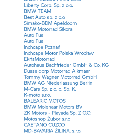
Liberty Corp. Sp. z o.o.
BMW TEAM
Best Auto sp. z o.o
Simako-BDM Apeldoorn
BMW Motorrad
Sikora
Auto Fus
Auto Fus
Inchcape Poznań
Inchcape Motor Polska Wrocław
EkrisMotorrad
Autohaus Bachfrieder GmbH & Co. KG
Dusseldorp Motorrad Alkmaar
Tommy Wagner Motorrad GmbH
BMW AG Niederlassung Berlin
M-Cars Sp. z o. o. Sp. K.
K-moto s.r.o.
BALEARIC MOTOS
BMW Molenaar Motors BV
ZK Motors - Playada Sp. Z O.O.
Motoshop Žubor s.r.o
CAETANO CUZCO
MD-BAVARIA ŽILINA, s.r.o.