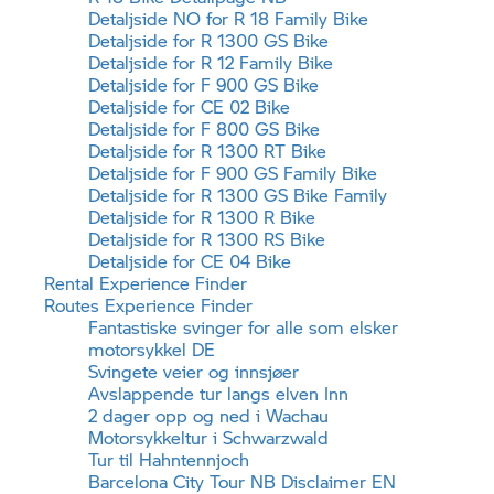
Detaljside NO for
R 18
Family Bike
Detaljside for R 1300 GS Bike
Detaljside for R 12 Family Bike
Detaljside for F 900 GS Bike
Detaljside for CE 02 Bike
Detaljside for
F 800 GS
Bike
Detaljside for R 1300 RT Bike
Detaljside for F 900 GS Family Bike
Detaljside for R 1300 GS Bike Family
Detaljside for R 1300 R Bike
Detaljside for R 1300 RS Bike
Detaljside for
CE 04
Bike
Rental Experience Finder
Routes Experience Finder
Fantastiske svinger for alle som elsker
motorsykkel DE
Svingete veier og innsjøer
Avslappende tur langs elven Inn
2 dager opp og ned i Wachau
Motorsykkeltur i Schwarzwald
Tur til Hahntennjoch
Barcelona City Tour NB Disclaimer EN