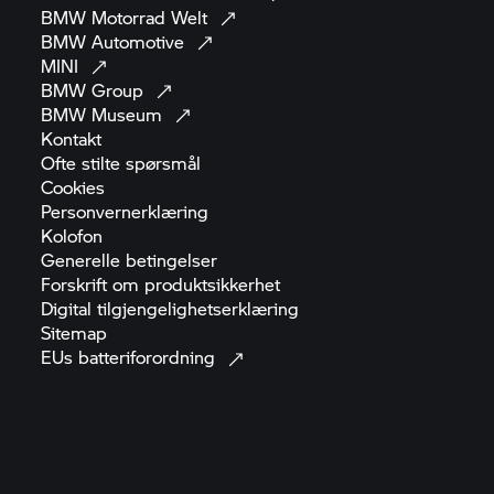
BMW Motorrad
Welt
BMW
Automotive
MINI
BMW
Group
BMW
Museum
Kontakt
Ofte stilte
spørsmål
Cookies
Personvernerklæring
Kolofon
Generelle
betingelser
Forskrift om
produktsikkerhet
Digital
tilgjengelighetserklæring
Sitemap
EUs
batteriforordning