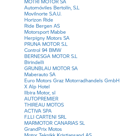
MOTRI MOTOR SA
Automóviles Bertolín, S.L
Movilnorte S.A.U.
Horizon Ride
Ride Bergen AS
Motorsport Mabbe
Herpigny Motors SA
PRUNA MOTOR S.L
Control 94 BMW
BERNESGA MOTOR S.L
Birindelli
GRUNBLAU MOTOR SA
Maberauto SA
Euro Motors Graz Motorradhandels GmbH
X Alp Hotel
Ilbira Motor, sl
AUTOPREMIER
THIREAU MOTOS
ACTIVA SPA
F.LLI CARTENI SRL
MARMOTOR CANARIAS SL
GrandPrix Motos
Motor Teknikk Kristiansand AS