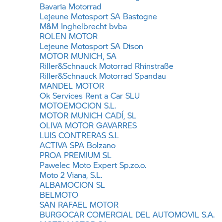
Bavaria Motorrad
Lejeune Motosport SA Bastogne
M&M Inghelbrecht bvba
ROLEN MOTOR
Lejeune Motosport SA Dison
MOTOR MUNICH, SA
Riller&Schnauck Motorrad Rhinstraße
Riller&Schnauck Motorrad Spandau
MANDEL MOTOR
Ok Services Rent a Car SLU
MOTOEMOCION S.L.
MOTOR MUNICH CADÍ, SL
OLIVA MOTOR GAVARRES
LUIS CONTRERAS S.L
ACTIVA SPA Bolzano
PROA PREMIUM SL
Pawelec Moto Expert Sp.zo.o.
Moto 2 Viana, S.L.
ALBAMOCION SL
BELMOTO
SAN RAFAEL MOTOR
BURGOCAR COMERCIAL DEL AUTOMOVIL S.A.