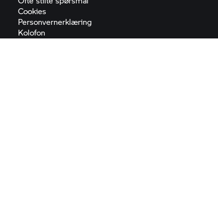
Ofte stilte
spørsmål
Cookies
Personvernerklæring
Kolofon
Generelle
betingelser
Forskrift om
produktsikkerhet
Digital
tilgjengelighetserklæring
Sitemap
EUs
batteriforordning
Change Language