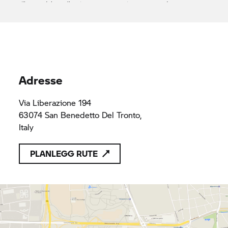
tilbyr produkter eller tjenester som er i samsvar med
gjeldende bestemmelser i unionsretten
CASCIOLI SPA
194
194
Adresse
Via Liberazione 194
63074 San Benedetto Del Tronto,
Italy
PLANLEGG RUTE