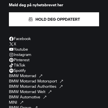
Meld deg på nyhetsbrevet her
HOLD DEG OPPDATERT
Facebook
X
Youtube
Instagram
Pinterest
TikTok
Spotify
BMW
Motorrad
BMW Motorrad
Motorsport
BMW Motorrad
Authorities
BMW Motorrad
Welt
BMW
Automotive
MINI
BMW
Group