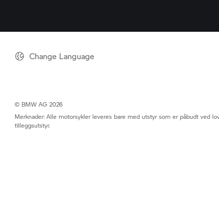
Change Language
© BMW AG 2026
Merknader: Alle motorsykler leveres bare med utstyr som er påbudt ved lov
tilleggsutstyr.