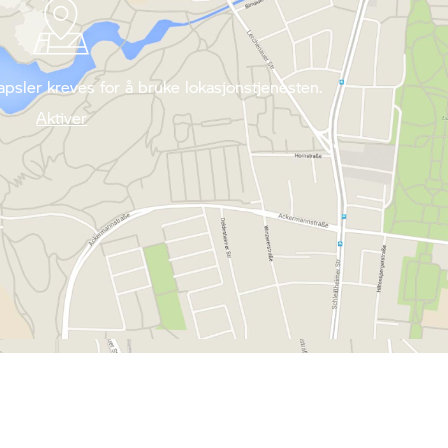
psler kreves for å bruke lokasjonstjenesten.
Aktiver