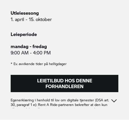
Utleiesesong
1. april - 15. oktober
Leieperiode
mandag - fredag
9:00 AM - 4:00 PM
* Ev. avvikende tider på helligdager
LEIETILBUD HOS DENNE
FORHANDLEREN
Egenerklæring i henhold til lov om digitale tjenester (DSA art.
30, paragraf 1 e):
Rent A Ride-
partneren bekrefter at den kun
tilbyr produkter eller tjenester som er i samsvar med
gjeldende bestemmelser i unionsretten
Motor Teknikk Kristiansand AS
983898165
983898165