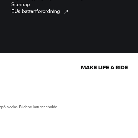
Sitemap
EUs
batteriforordning
gså avvike. Bildene kan inneholde