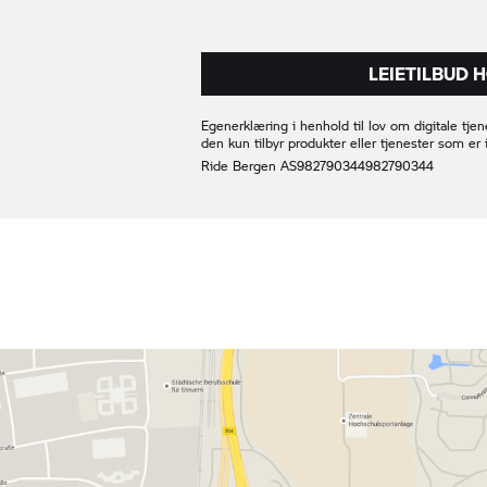
LEIETILBUD 
Egenerklæring i henhold til lov om digitale tjen
den kun tilbyr produkter eller tjenester som 
Ride Bergen AS
982790344
982790344