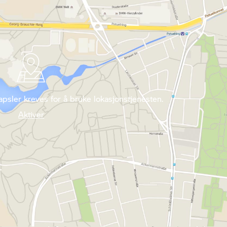
psler kreves for å bruke lokasjonstjenesten.
Aktiver