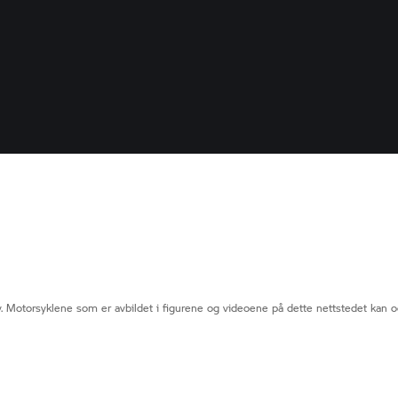
. Motorsyklene som er avbildet i figurene og videoene på dette nettstedet kan o