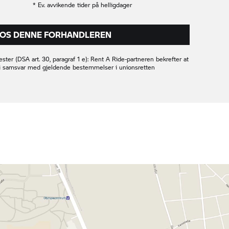
* Ev. avvikende tider på helligdager
HOS DENNE FORHANDLEREN
ester (DSA art. 30, paragraf 1 e):
Rent A Ride-
partneren bekrefter at
er i samsvar med gjeldende bestemmelser i unionsretten