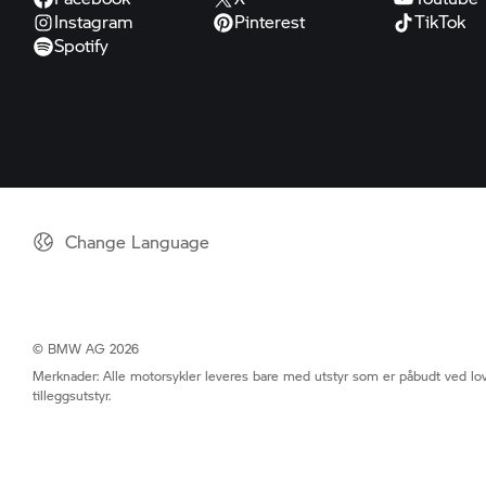
Instagram
Pinterest
TikTok
Spotify
Change Language
© BMW AG 2026
Merknader: Alle motorsykler leveres bare med utstyr som er påbudt ved lov
tilleggsutstyr.