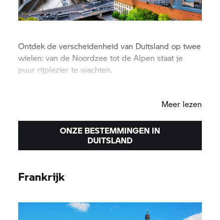
Ontdek de verscheidenheid van Duitsland op twee
wielen: van de Noordzee tot de Alpen staat je
puur rijplezier te wachten.
Berlijn
|
Hamburg
|
Stuttgart
Meer lezen
ONZE BESTEMMINGEN IN
DUITSLAND
Frankrijk