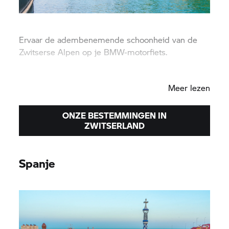
Ervaar de adembenemende schoonheid van de
Zwitserse Alpen op je BMW-motorfiets.
Basel
|
Bern
|
Zürich
Meer lezen
ONZE BESTEMMINGEN IN
ZWITSERLAND
Spanje