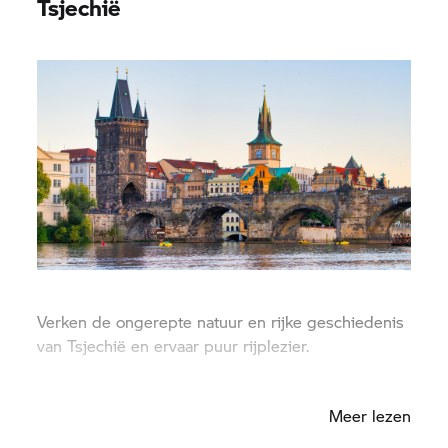
Tsjechië
Verken de ongerepte natuur en rijke geschiedenis
van Tsjechië en ervaar puur rijplezier.
Ostrava
|
Praag
Meer lezen