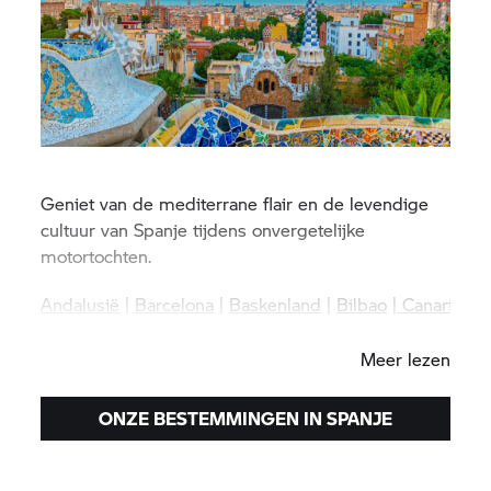
Geniet van de mediterrane flair en de levendige
cultuur van Spanje tijdens onvergetelijke
motortochten.
Andalusië
|
Barcelona
|
Baskenland
|
Bilbao
|
Canarische
Eilanden
|
Madrid
|
Malaga
|
Valencia
Meer lezen
ONZE BESTEMMINGEN IN SPANJE