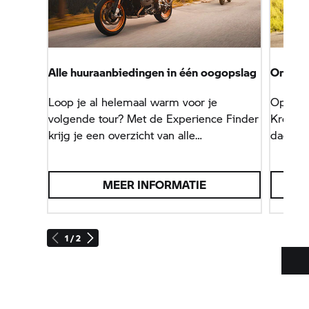
Alle huuraanbiedingen in één oogopslag
Onze ro
Loop je al helemaal warm voor je
Op zoek
volgende tour? Met de Experience Finder
Kronke
krijg je een overzicht van alle
dagritt
huuraanbiedingen van onze
BMW Mo
BMW Motorrad-
dealers.
voor jo
MEER INFORMATIE
die je 
1 / 2