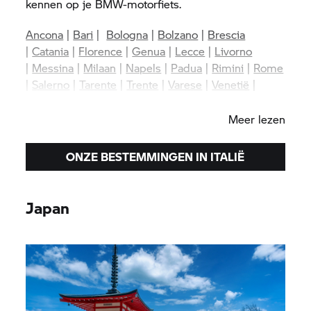
kennen op je BMW-motorfiets.
Ancona
|
Bari
|
Bologna
|
Bolzano
|
Brescia
|
Catania
|
Florence
|
Genua
|
Lecce
|
Livorno
|
Messina
|
Milaan
|
Napels
|
Padua
|
Rimini
|
Rome
|
Salerno
|
Tarente
|
Trente
|
Varese
|
Venetië
|
Verona
Meer lezen
ONZE BESTEMMINGEN IN ITALIË
Japan