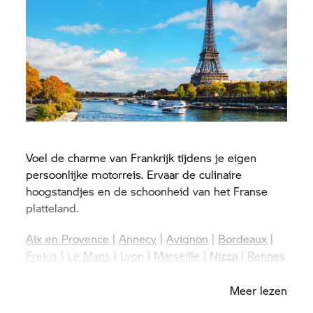
Voel de charme van Frankrijk tijdens je eigen
persoonlijke motorreis. Ervaar de culinaire
hoogstandjes en de schoonheid van het Franse
platteland.
Aix en Provence
|
Annecy
|
Avignon
|
Bordeaux
|
Frejus
|
Le Mans
|
Lyon
|
Marseille
|
Nizza
|
Rennes
|
Toulon
|
Toulouse
|
Valence
Meer lezen