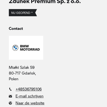
Zdunek Premium Sp. z o.o.
NU GEOPEND *
Contact
Miałki Szlak 59
80-717 Gdańsk,
Polen
+48536795106
E-mail schrijven
Naar de website