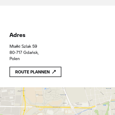
de toepasselijke bepalingen van het Unierecht
Zdunek Premium Sp. z o.o.
5833207029
5833207029
Adres
Miałki Szlak 59
80-717 Gdańsk,
Polen
ROUTE PLANNEN