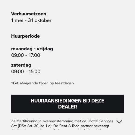
Verhuurseizoen
1 mei - 31 oktober
Huurperiode
maandag - vrijdag
09:00 - 17:00
zaterdag
09:00 - 15:00
*Evt. afwijkende tijden op feestdagen
HUURAANBIEDINGEN BIJ DEZE
DEALER
Zelfcertificering in overeenstemming met de Digital Services
Act (DSA Art. 30, lid 1 e): De
Rent A Ride-
partner bevestigt
dat hij alleen producten of diensten aanbiedt die voldoen aan