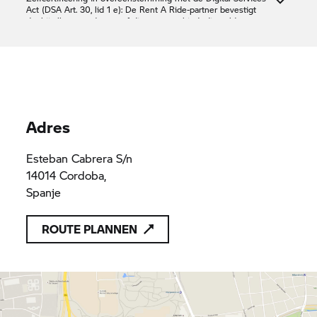
Act (DSA Art. 30, lid 1 e): De
Rent A Ride-
partner bevestigt
dat hij alleen producten of diensten aanbiedt die voldoen aan
de toepasselijke bepalingen van het Unierecht
SAN RAFAEL MOTOR
B41998899
B41998899
Adres
Esteban Cabrera S/n
14014 Cordoba,
Spanje
ROUTE PLANNEN