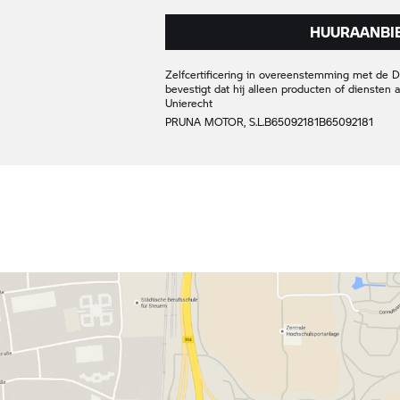
HUURAANBIE
Zelfcertificering in overeenstemming met de Dig
bevestigt dat hij alleen producten of diensten
Unierecht
PRUNA MOTOR, S.L.
B65092181
B65092181