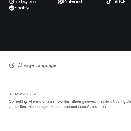
Instagram
Pinterest
TikTok
Spotify
Change Language
© BMW AG 2026
Opmerking: Alle motorfietsen worden alleen geleverd met de uitrusting die
verschillen. Afbeeldingen kunnen optionele extra's bevatten.