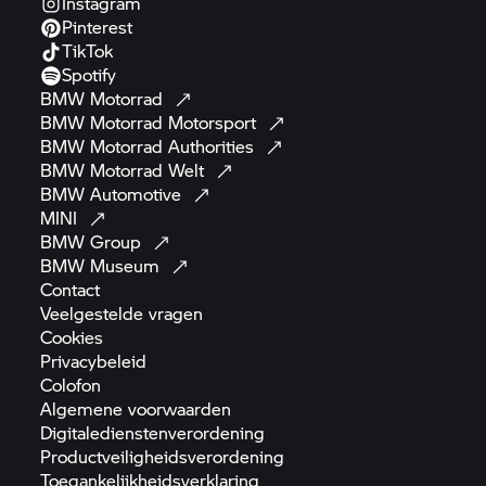
Instagram
Pinterest
TikTok
Spotify
BMW
Motorrad
BMW Motorrad
Motorsport
BMW Motorrad
Authorities
BMW Motorrad
Welt
BMW
Automotive
MINI
BMW
Group
BMW
Museum
Contact
Veelgestelde
vragen
Cookies
Privacybeleid
Colofon
Algemene
voorwaarden
Digitaledienstenverordening
Productveiligheidsverordening
Toegankelijkheidsverklaring