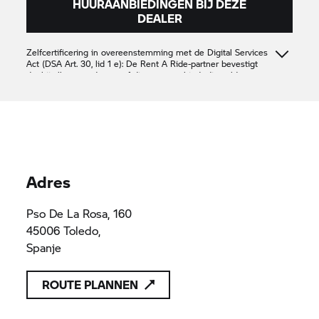
HUURAANBIEDINGEN BIJ DEZE
DEALER
Zelfcertificering in overeenstemming met de Digital Services
Act (DSA Art. 30, lid 1 e): De
Rent A Ride-
partner bevestigt
dat hij alleen producten of diensten aanbiedt die voldoen aan
de toepasselijke bepalingen van het Unierecht
MOTOEMOCION S.L.
B45624418
B45624418
Adres
Pso De La Rosa, 160
45006 Toledo,
Spanje
ROUTE PLANNEN