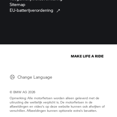
Sitemap
EU-batterijverordening
Change Language
© BMW AG 2026
Opmerking: Alle motorfietsen worden alleen geleverd met de
uitrusting die wettelijk verplicht is. De motorfietsen in de
afbeeldingen en video's op deze website kunnen ook afwijken of
verschillen. Afbeeldingen kunnen optionele extra's bevatten.