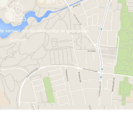
 vereist om locatieservice te gebruiken.
Activeer