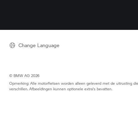
Change Language
© BMW AG 2026
Opmerking: Alle motorfietsen worden alleen geleverd met de uitrusting die
verschillen. Afbeeldingen kunnen optionele extra's bevatten.