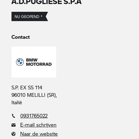
A.D.PUGLIESE S.P.A
NU GEOPEND *
Contact
S.P. EX SS 114
96010 MELILLI (SR),
Italië
0931765022
E-mail schrijven
Naar de website