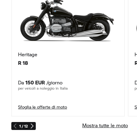
Heritage
H
R 18
Da
150 EUR
/giorno
per veicoli a noleggio in Italia
p
Sfoglia le offerte di moto
S
Mostra tutte le moto
1 / 12