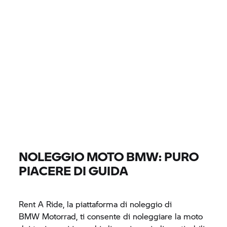
LOCALITÀ, CONCESSIONARIO
0 EUR
0 EUR
PREZZO
0 EUR
0 EUR
DISTANZA
TROVA MOTO
NOLEGGIO MOTO BMW: PURO
Tutti i modelli |
14.08.2026 - 17.08.2026 |
PIACERE DI GUIDA
TROVA MOTO
Rent A Ride,
la piattaforma di noleggio di
BMW Motorrad,
ti consente di noleggiare la moto