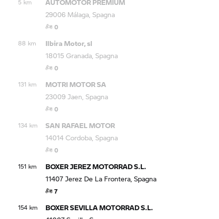
AUTOMOTOR PREMIUM
5 km
29006 Málaga, Spagna
0
Ilbira Motor, sl
88 km
18015 Granada, Spagna
0
MOTRI MOTOR SA
131 km
23009 Jaen, Spagna
0
SAN RAFAEL MOTOR
134 km
14014 Cordoba, Spagna
0
BOXER JEREZ MOTORRAD S.L.
151 km
11407 Jerez De La Frontera, Spagna
7
BOXER SEVILLA MOTORRAD S.L.
154 km