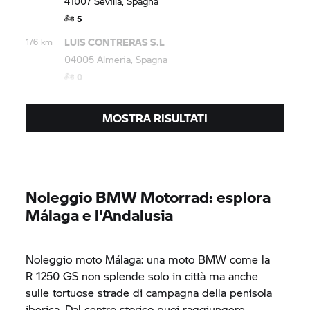
41007 Sevilla, Spagna
5
LUIS CONTRERAS S.L
176 km
04005 Almeria, Spagna
0
MOSTRA RISULTATI
Noleggio
BMW Motorrad:
esplora
Málaga e l'Andalusia
Noleggio moto Málaga: una moto BMW come la
R 1250 GS
non splende solo in città ma anche
sulle tortuose strade di campagna della penisola
iberica. Dal centro storico puoi raggiungere