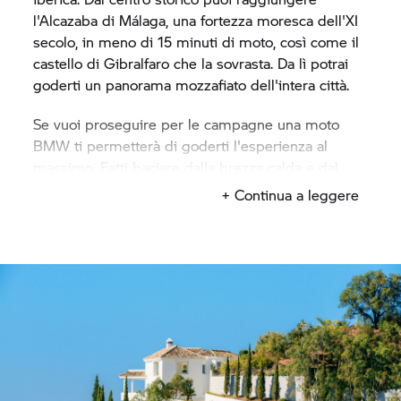
l'Alcazaba di Málaga, una fortezza moresca dell'XI
secolo, in meno di 15 minuti di moto, così come il
castello di Gibralfaro che la sovrasta. Da lì potrai
goderti un panorama mozzafiato dell'intera città.
Se vuoi proseguire per le campagne una moto
BMW ti permetterà di goderti l'esperienza al
massimo. Fatti baciare dalla brezza calda e dal
sole spagnolo, scoprendo spiagge solitarie e
+ Continua a leggere
tranquille con acque cristalline e attraversando
frutteti verdeggianti prima di concludere la
giornata con tapas e con i dolci suoni del
flamenco. Parti alla scoperta di Málaga: noleggia
una moto ed esplora il sud della Spagna!