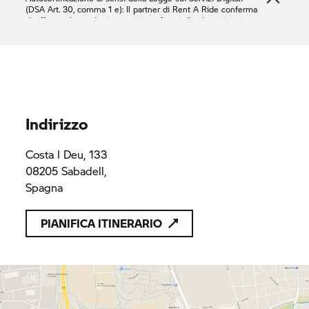
(DSA Art. 30, comma 1 e): Il partner di
Rent A Ride
conferma
di offrire solo prodotti o servizi conformi alle disposizioni
applicabili del diritto dell'Unione.
MUNICH RENT, SLU
B64219512
B64219512
Indirizzo
Costa I Deu, 133
08205 Sabadell,
Spagna
PIANIFICA ITINERARIO