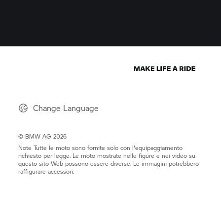
Change Language
© BMW AG 2026
Note Tutte le moto sono fornite solo con l'equipaggiamento
richiesto per legge. Le moto mostrate nelle figure e nei video su
questo sito Web possono essere diverse. Le immagini potrebbero
raffigurare accessori.