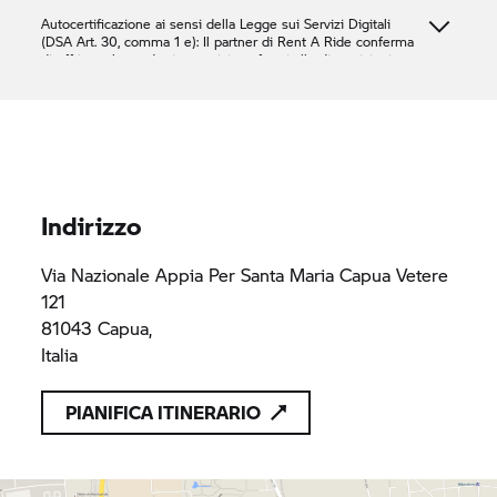
Autocertificazione ai sensi della Legge sui Servizi Digitali
(DSA Art. 30, comma 1 e): Il partner di
Rent A Ride
conferma
di offrire solo prodotti o servizi conformi alle disposizioni
applicabili del diritto dell'Unione.
MOTOSHOP 2000 SRL
02544370618
02544370618
Indirizzo
Via Nazionale Appia Per Santa Maria Capua Vetere
121
81043 Capua,
Italia
PIANIFICA ITINERARIO