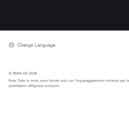
Change Language
© BMW AG 2026
Note Tutte le moto sono fornite solo con l'equipaggiamento richiesto per 
potrebbero raffigurare accessori.