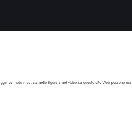
legge. Le moto mostrate nelle figure e nei video su questo sito Web possono ess