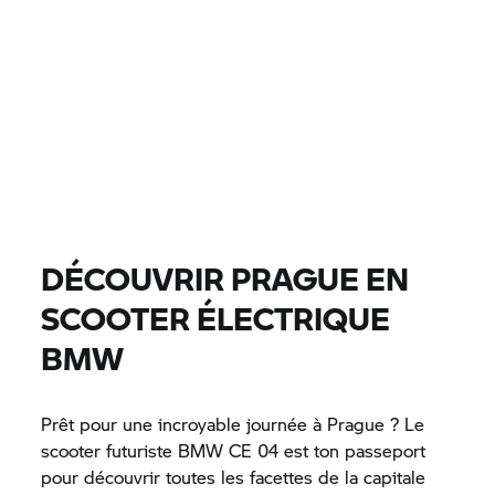
0 EUR
0 EUR
PRIX
0 EUR
0 EUR
DISTANCE
TROUVER DES MOTOS
Tous les modèles |
14/08/2026 - 17/08/2026 |
DÉCOUVRIR PRAGUE EN
SCOOTER ÉLECTRIQUE
TROUVER DES MOTOS
BMW
Prêt pour une incroyable journée à Prague ? Le
scooter futuriste BMW
CE 04
est ton passeport
pour découvrir toutes les facettes de la capitale