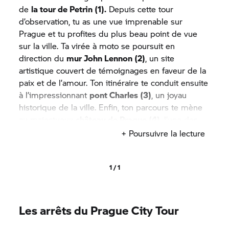
de
la tour de Petrin (1).
Depuis cette tour
d’observation, tu as une vue imprenable sur
Prague et tu profites du plus beau point de vue
sur la ville. Ta virée à moto se poursuit en
direction du
mur John Lennon (2)
, un site
artistique couvert de témoignages en faveur de la
paix et de l’amour. Ton itinéraire te conduit ensuite
à l’impressionnant
pont Charles (3)
, un joyau
historique de la ville. Enfin, ton parcours te mène
au majestueux
château de Prague (4)
, l’une des
plus grandes forteresses du monde.
+ Poursuivre la lecture
Après ta découverte du
château de Prague (4)
,
remonte sur ton
BMW CE 04
pour rejoindre la
1 / 1
place de la Vieille-Ville (5)
, un lieu très vivant dans
le cœur historique de Prague. De là, tu gagnes la
place Venceslas (6)
, autre place d’importance à
Les arrêts du Prague City Tour
Prague, encerclée par des boutiques, restaurants
et attractions culturelles.