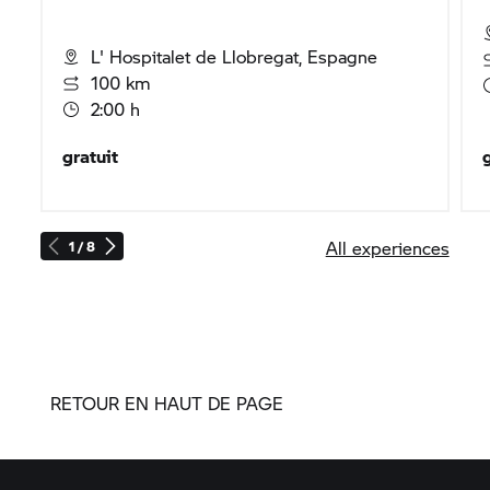
L' Hospitalet de Llobregat, Espagne
100 km
2:00 h
gratuit
g
All experiences
1 / 8
RETOUR EN HAUT DE PAGE