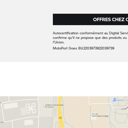
OFFRES CHEZ 
Autocertification conformément au Digital Servi
confirme qu'il ne propose que des produits ou 
l'Union.
MotoPort Goes B.V.
22039739
22039739