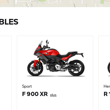
BLES
Sport
Her
F 900 XR
R 
plus