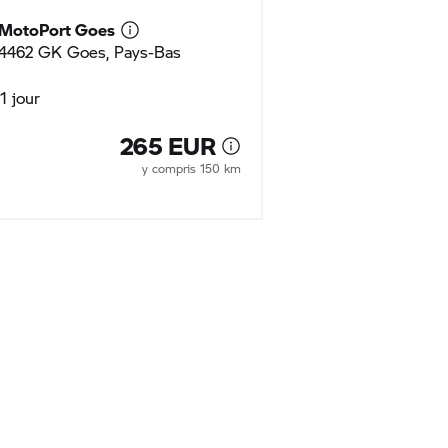
MotoPort Goes
MotoPort Goes
4462 GK Goes, Pays-Bas
4462 GK Goes, 
1 jour
1 jour
265 EUR
y compris 150 km