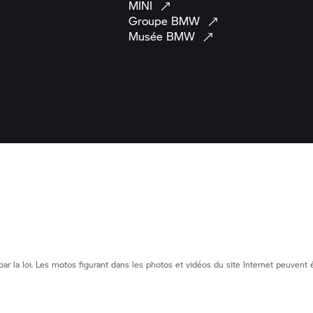
MINI
Groupe
BMW
Musée
BMW
 la loi. Les motos figurant dans les photos et vidéos du site Internet peuvent 