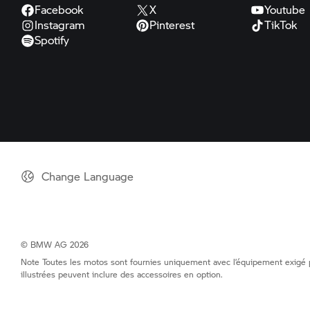
Facebook
X
Youtube
Instagram
Pinterest
TikTok
Spotify
Change Language
© BMW AG 2026
Note Toutes les motos sont fournies uniquement avec l’équipement exigé par
illustrées peuvent inclure des accessoires en option.