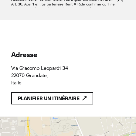
Art. 30, Abs. 1 e) : Le partenaire
Rent A Ride
confirme qu'il ne
propose que des produits ou des services conformes aux
dispositions applicables du droit de l'Union.
BMW MOTORRAD
CO - 320010
CO - 320010
Adresse
Via Giacomo Leopardi 34
22070 Grandate,
Italie
PLANIFIER UN ITINÉRAIRE