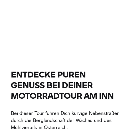
0 EUR
0 EUR
PREIS
0 EUR
0 EUR
ENTFERNUNG
FINDE DEIN BIKE
Alle Modelle |
14.08.2026 - 17.08.2026 |
ENTDECKE PUREN
GENUSS BEI DEINER
FINDE DEIN BIKE
MOTORRADTOUR AM INN
Bei dieser Tour führen Dich kurvige Nebenstraßen
durch die Berglandschaft der Wachau und des
Mühlviertels in Österreich.