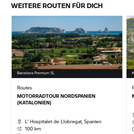
WEITERE ROUTEN FÜR DICH
Barcelona Premium SL
K
Routes
MOTORRADTOUR NORDSPANIEN
(KATALONIEN)
L' Hospitalet de Llobregat, Spanien
100 km