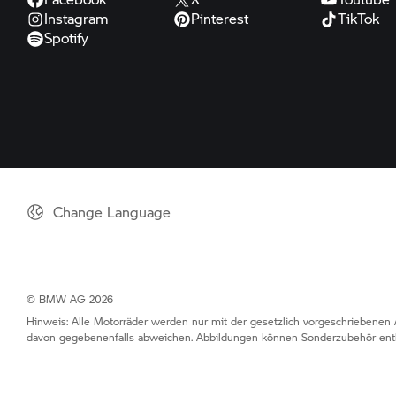
Instagram
Pinterest
TikTok
Spotify
Change Language
© BMW AG 2026
Hinweis: Alle Motorräder werden nur mit der gesetzlich vorgeschriebenen 
davon gegebenenfalls abweichen. Abbildungen können Sonderzubehör enth