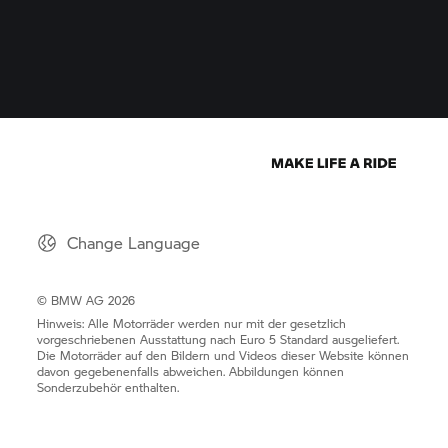
Change Language
© BMW AG 2026
Hinweis: Alle Motorräder werden nur mit der gesetzlich
vorgeschriebenen Ausstattung nach Euro 5 Standard ausgeliefert.
Die Motorräder auf den Bildern und Videos dieser Website können
davon gegebenenfalls abweichen. Abbildungen können
Sonderzubehör enthalten.