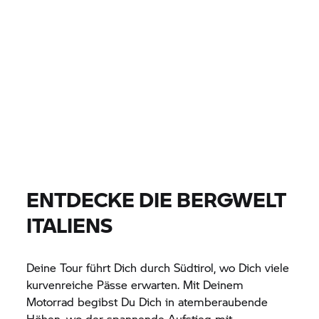
0 EUR
0 EUR
PREIS
0 EUR
0 EUR
ENTFERNUNG
FINDE DEIN BIKE
Alle Modelle |
07.08.2026 - 10.08.2026 |
ENTDECKE DIE BERGWELT
ITALIENS
FINDE DEIN BIKE
Deine Tour führt Dich durch Südtirol, wo Dich viele
kurvenreiche Pässe erwarten. Mit Deinem
Motorrad begibst Du Dich in atemberaubende
Höhen, wo der spannende Aufstieg mit