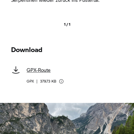
1 / 1
Download
GPX-Route
GPX
|
379.73 KB