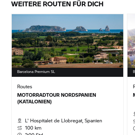
WEITERE ROUTEN FÜR DICH
Barcelona Premium SL
B
Routes
MOTORRADTOUR NORDSPANIEN
(KATALONIEN)
L' Hospitalet de Llobregat, Spanien
100 km
2:00 Std.