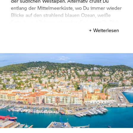
der südlichen Westalpen. Alternativ cruist Du
entlang der Mittelmeerküste, wo Du immer wieder
Blicke auf den strahlend blauen Ozean, weiße
Strände und Palmen erhaschst. So kannst Du Dich
mit Deinem
BMW Motorrad
auf die Spuren der
+ Weiterlesen
Reichen und Schönen machen: Starte Deinen Trip
in Nizza, von wo aus Du über Antibes und Cannes
– wo jedes Jahr die internationalen Filmfestspiele
stattfinden – bis in die Prominenten-Hochburg
Saint-Tropez fahren kannst.