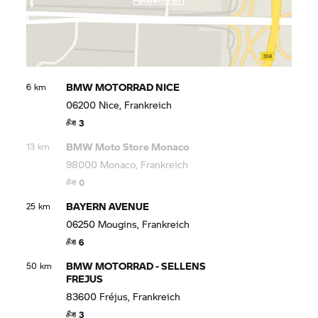
BMW MOTORRAD
NICE
6 km
06200 Nice, Frankreich
3
BMW Moto Store Monaco
13 km
98000 Monaco, Frankreich
0
BAYERN AVENUE
25 km
06250 Mougins, Frankreich
6
BMW MOTORRAD
- SELLENS
50 km
FREJUS
83600 Fréjus, Frankreich
3