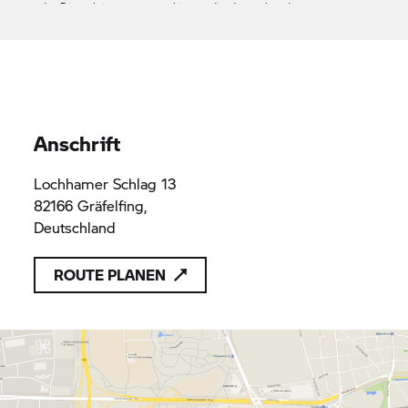
oder Dienstleistungen anzubieten, die den geltenden
Vorschriften des Unionsrechts entsprechen
Tommy Wagner Motorrad GmbH
HRB144870
HRB144870
Anschrift
Lochhamer Schlag 13
82166 Gräfelfing,
Deutschland
ROUTE PLANEN