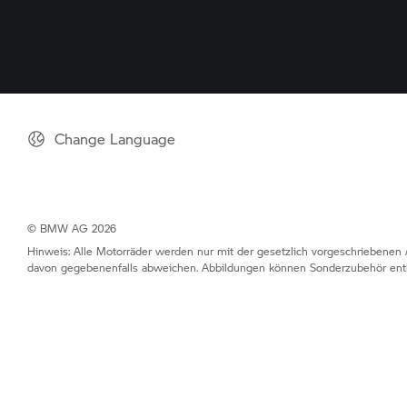
Change Language
© BMW AG 2026
Hinweis: Alle Motorräder werden nur mit der gesetzlich vorgeschriebenen 
davon gegebenenfalls abweichen. Abbildungen können Sonderzubehör enth