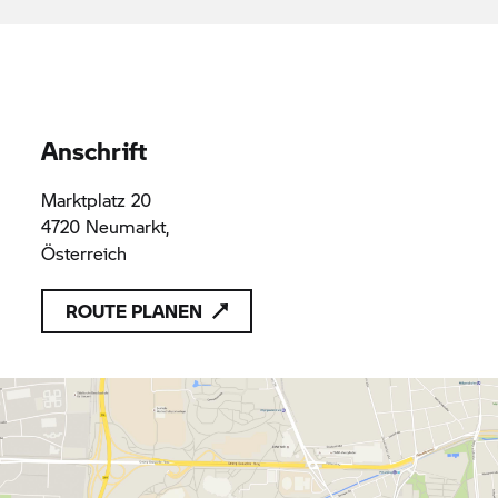
Vorschriften des Unionsrechts entsprechen
Rudolf Kreupl Gmbh
FN564974W
FN564974W
Anschrift
Marktplatz 20
4720 Neumarkt,
Österreich
ROUTE PLANEN