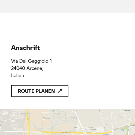
oder Dienstleistungen anzubieten, die den geltenden
Vorschriften des Unionsrechts entsprechen
RIVOLTELLA SPA
BG390373
BG390373
Anschrift
Via Del Gaggiolo 1
24040 Arcene,
Italien
ROUTE PLANEN