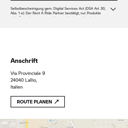
Selbstbescheinigung gem. Digital Services Act (DSA Art. 30,
Abs. 1 e): Der
Rent A Ride
Partner bestätigt, nur Produkte
oder Dienstleistungen anzubieten, die den geltenden
Vorschriften des Unionsrechts entsprechen
Perego Motorrad S.r.l.
03844740161
03844740161
Anschrift
Via Provinciale 9
24040 Lallio,
Italien
ROUTE PLANEN