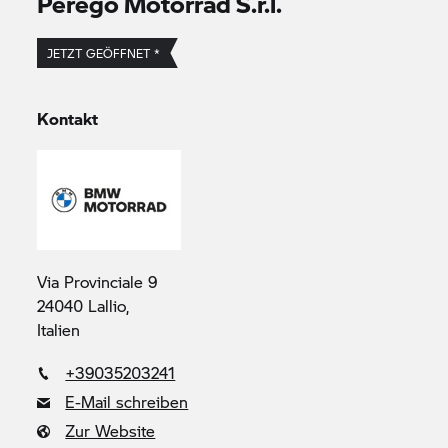
Perego Motorrad S.r.l.
JETZT GEÖFFNET *
Kontakt
Via Provinciale 9
24040 Lallio,
Italien
+39035203241
E-Mail schreiben
Zur Website