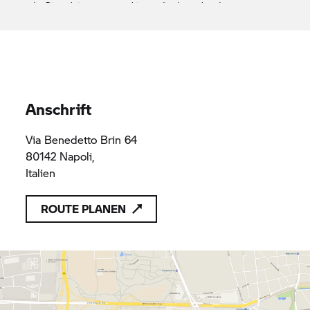
oder Dienstleistungen anzubieten, die den geltenden
Vorschriften des Unionsrechts entsprechen
MOTOSHOP 2000 SRL
02544370618
02544370618
Anschrift
Via Benedetto Brin 64
80142 Napoli,
Italien
ROUTE PLANEN