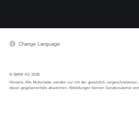
Change Language
© BMW AG 2026
Hinweis: Alle Motorräder werden nur mit der gesetzlich vorgeschriebenen 
davon gegebenenfalls abweichen. Abbildungen können Sonderzubehör enth