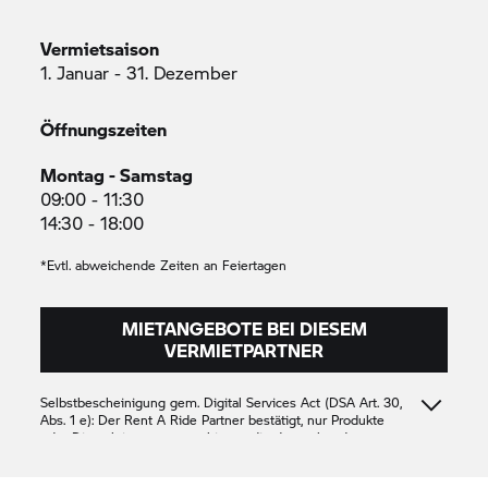
Vermietsaison
1. Januar - 31. Dezember
Öffnungszeiten
Montag - Samstag
09:00 - 11:30
14:30 - 18:00
*Evtl. abweichende Zeiten an Feiertagen
MIETANGEBOTE BEI DIESEM
VERMIETPARTNER
Selbstbescheinigung gem. Digital Services Act (DSA Art. 30,
Abs. 1 e): Der
Rent A Ride
Partner bestätigt, nur Produkte
oder Dienstleistungen anzubieten, die den geltenden
Vorschriften des Unionsrechts entsprechen
Lario Bergauto S.P.A.
11440160155
11440160155