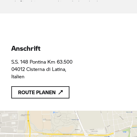
oder Dienstleistungen anzubieten, die den geltenden
Vorschriften des Unionsrechts entsprechen
L'Automobile srl
FRWF+7Q
FRWF+7Q
Anschrift
S.S. 148 Pontina Km 63.500
04012 Cisterna di Latina,
Italien
ROUTE PLANEN