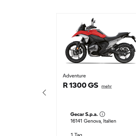
Adventure
R 1300 GS
mehr
Gecar S.p.a.
16141 Genova, Italien
1 Tag