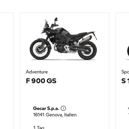
Adventure
Spo
F 900 GS
S 
Gecar S.p.a.
16141 Genova, Italien
1 Tag