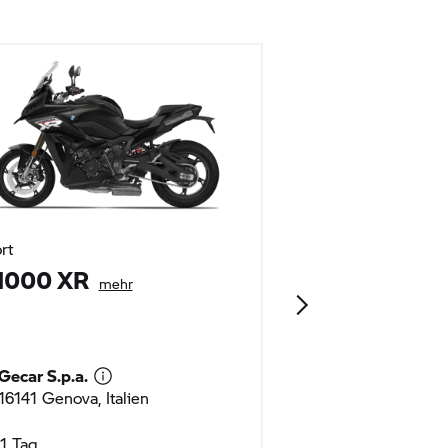
rt
Heritage
1000 XR
R 18 CLASSI
mehr
mehr
Gecar S.p.a.
Gecar S.p.a.
16141 Genova, Italien
16141 Genova, It
1 Tag
1 Tag