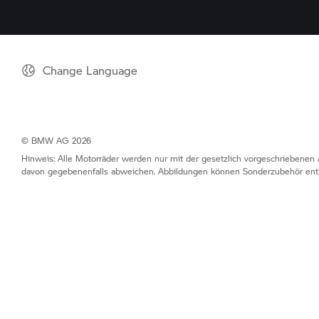
Change Language
© BMW AG 2026
Hinweis: Alle Motorräder werden nur mit der gesetzlich vorgeschriebenen 
davon gegebenenfalls abweichen. Abbildungen können Sonderzubehör enth