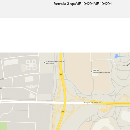
formula 3 spa
ME-104294
ME-104294