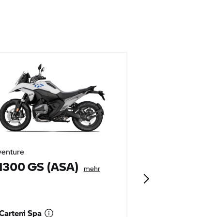
enture
Tour
1300 GS (ASA)
R 1300 RT (
mehr
Carteni Spa
Carteni Spa