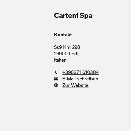
Carteni Spa
Kontakt
Ss9 Km 298
26900 Lodi,
Italien
+390371 610384
E-Mail schreiben
Zur Website