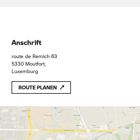
Vorschriften des Unionsrechts entsprechen
VD Motos Lux Sàrl
B248511
B248511
Anschrift
route de Remich 63
5330 Moutfort,
Luxemburg
ROUTE PLANEN