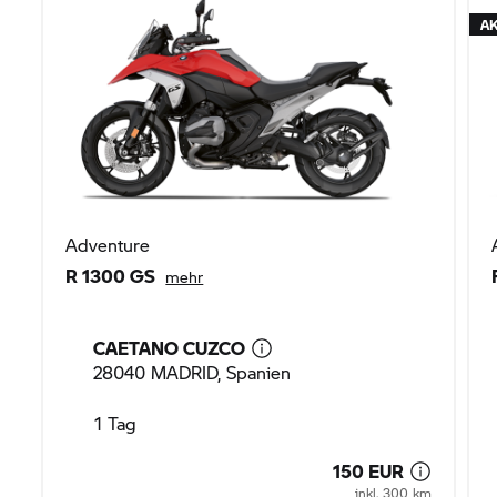
A
Adventure
R 1300 GS
mehr
CAETANO CUZCO
28040 MADRID, Spanien
1 Tag
150 EUR
inkl. 300 km