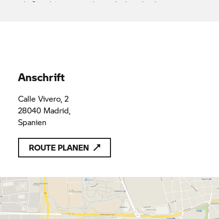
oder Dienstleistungen anzubieten, die den geltenden
Vorschriften des Unionsrechts entsprechen
CAETANO CUZCO SLU
B80200868
B80200868
Anschrift
Calle Vivero, 2
28040 Madrid,
Spanien
ROUTE PLANEN