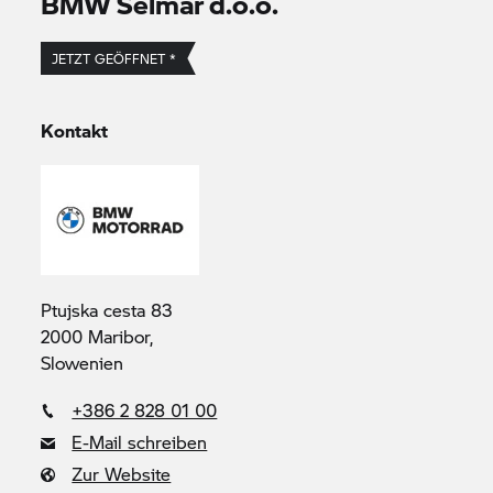
BMW Selmar d.o.o.
JETZT GEÖFFNET *
Kontakt
Ptujska cesta 83
2000 Maribor,
Slowenien
+386 2 828 01 00
E-Mail schreiben
Zur Website