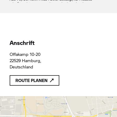
oder Dienstleistungen anzubieten, die den geltenden
Vorschriften des Unionsrechts entsprechen
BMW Motorrad
Hamburg
HBR241562
HBR241562
Anschrift
Offakamp 10-20
22529 Hamburg,
Deutschland
ROUTE PLANEN