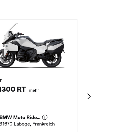
r
Tour
1300 RT
R 1300 RT (
mehr
BMW Moto Ride...
BMW Moto Ride
31670 Labege, Frankreich
31670 Labege, F