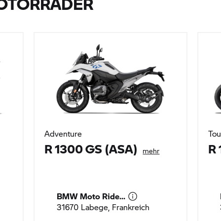
OTORRÄDER
Adventure
Tou
R 1300 GS (ASA)
R 
mehr
BMW Moto Ride...
31670 Labege, Frankreich