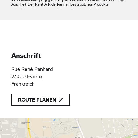
Abs. 1 e): Der
Rent A Ride
Partner bestätigt, nur Produkte
oder Dienstleistungen anzubieten, die den geltenden
Vorschriften des Unionsrechts entsprechen
BMS
431 670 447 R.C.S
431 670 447 R.C.S
Evreux
Evreux
Evreux
Anschrift
Rue René Panhard
27000 Evreux,
Frankreich
ROUTE PLANEN