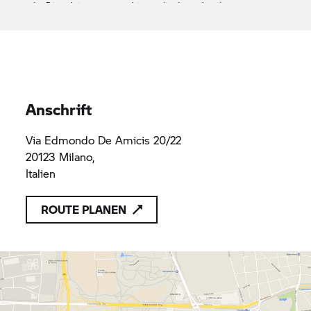
oder Dienstleistungen anzubieten, die den geltenden
Vorschriften des Unionsrechts entsprechen
BM BYMYCAR
BM BYMYCAR
BM BYMYCAR
MILANO SRL
MILANO SRL
MILANO SRL
Anschrift
Via Edmondo De Amicis 20/22
20123 Milano,
Italien
ROUTE PLANEN