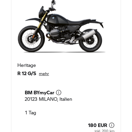
Heritage
R 12 G/S
mehr
BM BYmyCar
20123 MILANO, Italien
1 Tag
180 EUR
inkl. 200 km