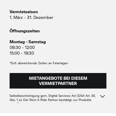
Vermietsaison
1. März - 31. Dezember
Öffnungszeiten
Montag - Samstag
08:30 - 12:00
15:00 - 19:30
*Evtl. abweichende Zeiten an Feiertagen
MIETANGEBOTE BEI DIESEM
VERMIETPARTNER
Selbstbescheinigung gem. Digital Services Act (DSA Art. 30,
Abs. 1 e): Der
Rent A Ride
Partner bestätigt, nur Produkte
oder Dienstleistungen anzubieten, die den geltenden
Vorschriften des Unionsrechts entsprechen
Biauto Srl
1131779
1131779