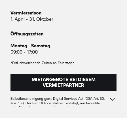
Vermietsaison
1. April - 31. Oktober
Öffnungszeiten
Montag - Samstag
09:00 - 17:00
*Evtl. abweichende Zeiten an Feiertagen
MIETANGEBOTE BEI DIESEM
VERMIETPARTNER
Selbstbescheinigung gem. Digital Services Act (DSA Art. 30,
Abs. 1 e): Der
Rent A Ride
Partner bestätigt, nur Produkte
oder Dienstleistungen anzubieten, die den geltenden
Vorschriften des Unionsrechts entsprechen
Best Auto sp. z o.o
1111
1111