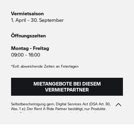
Vermietsaison
1. April - 30. September
Öffnungszeiten
Montag - Freitag
09:00 - 16:00
*Evtl. abweichende Zeiten an Feiertagen
MIETANGEBOTE BEI DIESEM
VERMIETPARTNER
Selbstbescheinigung gem. Digital Services Act (DSA Art. 30,
Abs. 1 e): Der
Rent A Ride
Partner bestätigt, nur Produkte
oder Dienstleistungen anzubieten, die den geltenden
Vorschriften des Unionsrechts entsprechen
BASE NEXT s.r.o.
26355400
26355400